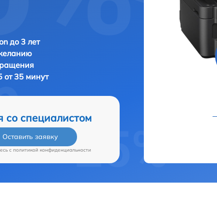
n до 3 лет
 желанию
бращения
5 от 35 минут
я со специалистом
Оставить заявку
есь c
политикой конфиденциальности