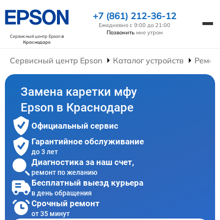
+7 (861) 212-36-12
Ежедневно с 9:00 до 21:00
Позвонить
мне утром
Сервисный центр Epson
в
Краснодаре
Сервисный центр Epson
Каталог устройств
Ремон
Замена каретки мфу
Epson в Краснодаре
Официальный сервис
Гарантийное обслуживание
до 3 лет
Диагностика за наш счет,
ремонт по желанию
Бесплатный выезд курьера
в день обращения
Срочный ремонт
от 35 минут