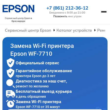
+7 (861) 212-36-12
Ежедневно с 9:00 до 21:00
Позвонить
мне утром
Сервисный центр Epson
в
Краснодаре
Сервисный центр Epson
Каталог устройств
Ремон
Замена Wi-Fi принтера
Epson WF-7710
Официальный сервис
Гарантийное обслуживание
принтера Epson до 3 лет
Диагностика за наш счет,
ремонт по желанию
Бесплатный выезд курьера
в день обращения
Замена Wi-Fi принтера
Epson WF-7710 от 35 минут