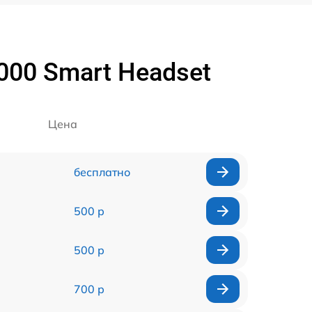
000 Smart Headset
Цена
бесплатно
500 р
500 р
700 р