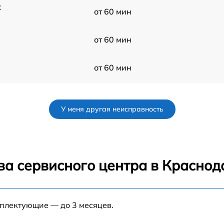
t
от 60 мин
от 60 мин
от 60 мин
0
от 120 мин
У меня другая неисправность
t
от 180 мин
от 60 мин
ва сервисного центра в Краснод
от 60 мин
мплектующие — до 3 месяцев.
t
от 50 мин