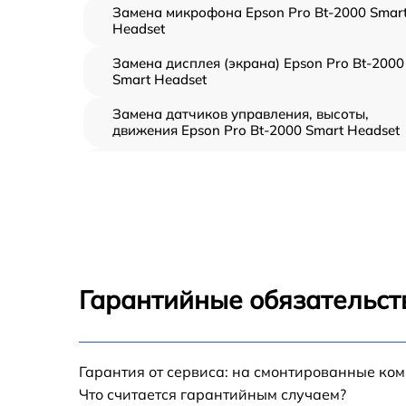
Замена микрофона Epson Pro Bt-2000 Smar
Headset
Замена дисплея (экрана) Epson Pro Bt-2000
Smart Headset
Замена датчиков управления, высоты,
движения Epson Pro Bt-2000 Smart Headset
Замена платы управления Epson Pro Bt-200
Smart Headset
Корпусный ремонт (замена резинок,
креплений, кнопок) Epson Pro Bt-2000 Smar
Headset
Замена датчиков Epson Pro Bt-2000 Smart
Гарантийные обязательст
Headset
Замена / ремонт инфракрасного датчика
Epson Pro Bt-2000 Smart Headset
Гарантия от сервиса: на смонтированные ко
Ремонт GPS-модуля Epson Pro Bt-2000 Smar
Что считается гарантийным случаем?
Headset