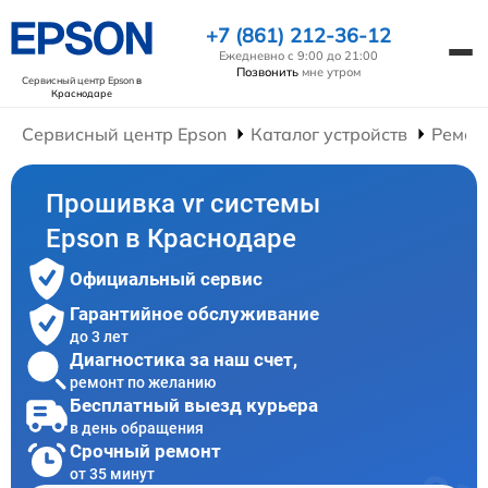
+7 (861) 212-36-12
Ежедневно с 9:00 до 21:00
Позвонить
мне утром
Сервисный центр Epson
в
Краснодаре
Сервисный центр Epson
Каталог устройств
Ремон
Прошивка vr системы
Epson в Краснодаре
Официальный сервис
Гарантийное обслуживание
до 3 лет
Диагностика за наш счет,
ремонт по желанию
Бесплатный выезд курьера
в день обращения
Срочный ремонт
от 35 минут