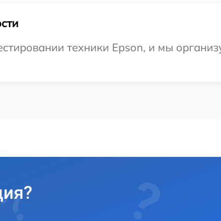
сти
тировании техники Epson, и мы организу
ция?