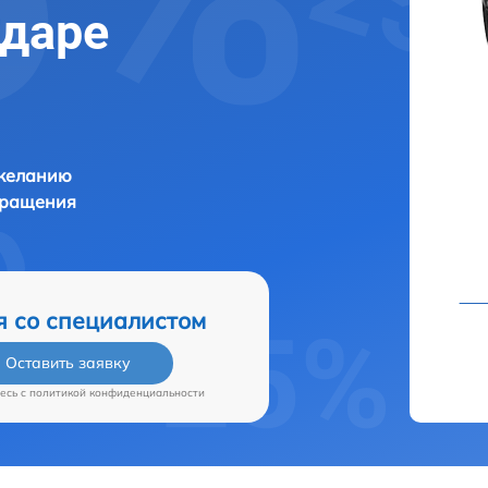
одаре
 желанию
бращения
я со специалистом
Оставить заявку
есь c
политикой конфиденциальности